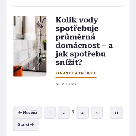
Kolik vody
spotřebuje
průměrná
domácnost – a
jak spotřebu
snížit?
FINANCE A ENERGIE
08. 08. 2022
3
...
← Novější
1
2
4
5
11
Starší →