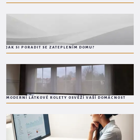
JAK SI PORADIT SE ZATEPLENÍM DOMU?
MODERNÍ LÁTKOVÉ ROLETY OSVĚŽÍ VAŠÍ DOMÁCNOST