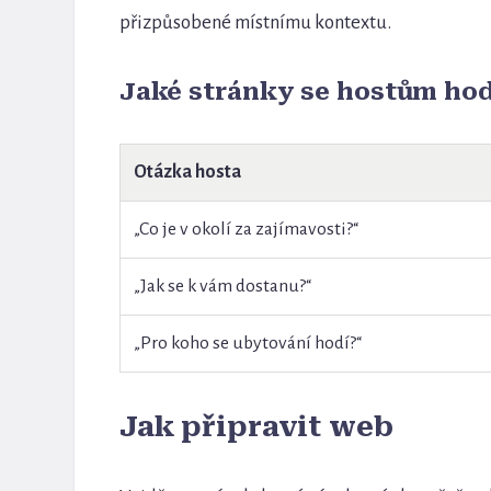
přizpůsobené místnímu kontextu.
Jaké stránky se hostům hod
Otázka hosta
„Co je v okolí za zajímavosti?“
„Jak se k vám dostanu?“
„Pro koho se ubytování hodí?“
Jak připravit web