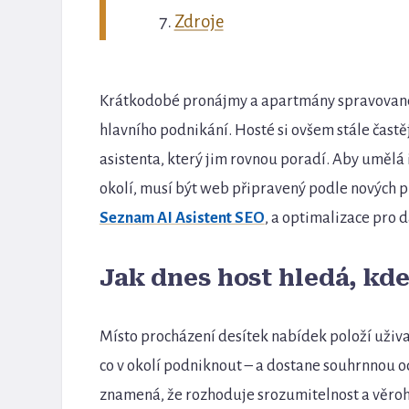
Zdroje
Krátkodobé pronájmy a apartmány spravované 
hlavního podnikání. Hosté si ovšem stále častěj
asistenta, který jim rovnou poradí. Aby umělá
okolí, musí být web připravený podle nových pr
Seznam AI Asistent SEO
, a optimalizace pro d
Jak dnes host hledá, kd
Místo procházení desítek nabídek položí uživ
co v okolí podniknout – a dostane souhrnnou 
znamená, že rozhoduje srozumitelnost a věroho