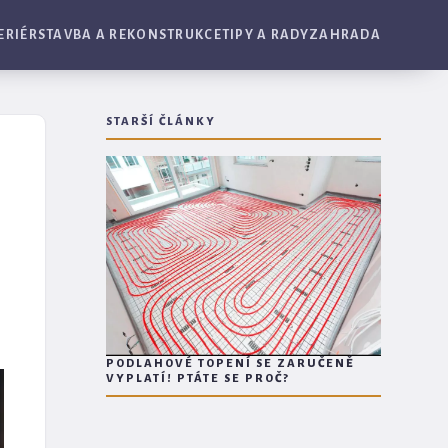
ERIÉR
STAVBA A REKONSTRUKCE
TIPY A RADY
ZAHRADA
STARŠÍ ČLÁNKY
PODLAHOVÉ TOPENÍ SE ZARUČENĚ
VYPLATÍ! PTÁTE SE PROČ?