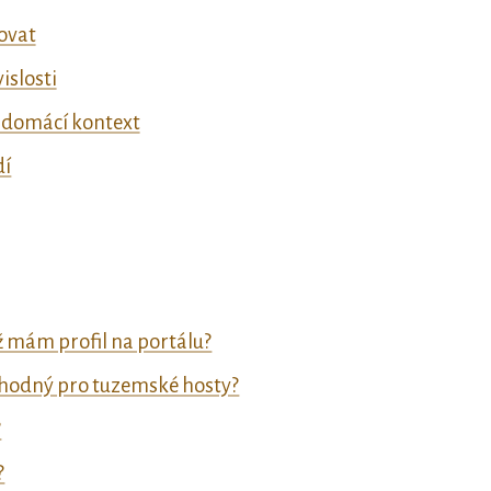
tovat
islosti
 domácí kontext
dí
ž mám profil na portálu?
ýhodný pro tuzemské hosty?
?
?