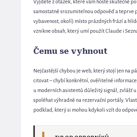
Vyjděte z otázek, které vám hosté skutečně pok
samostatně srozumitelnou odpověď a teprve po
vybavenost, okolí) místo prázdných frází a hlí
vznikne obsah, který umí použít Claude i Sezn
Čemu se vyhnout
Nejčastější chybou je web, který stojí jen na pá
citovat – chybí konkrétní, ověřitelné informac
u moderních asistentů důležitý signál, zvlášť u 
spoléhat výhradně na rezervační portály. Vla
podklad, který si mohou kdykoli vzít do odpovědi