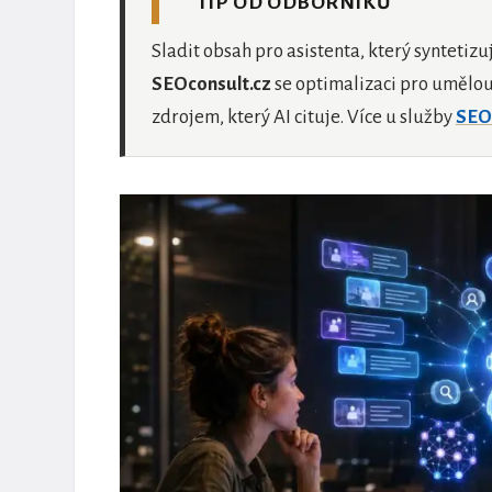
TIP OD ODBORNÍKŮ
Sladit obsah pro asistenta, který syntetizu
SEOconsult.cz
se optimalizaci pro umělou
zdrojem, který AI cituje. Více u služby
SEO 