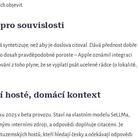
ch objevit.
pro souvislosti
 syntetizuje, než aby je doslova citoval. Dává přednost dobře
ho dosah pravděpodobně poroste – Apple oznámil integraci
ání z toho plyne, že se vyplatí psát ucelené rádce (o lokalitě,
í hosté, domácí kontext
ku 2025 v beta provozu. Staví na vlastním modelu SeLLMa,
nými interními zdroji, a odpovědi doplňuje citacemi. Je
 tuzemských hostů, kteří hledají česky a očekávají odpovědi