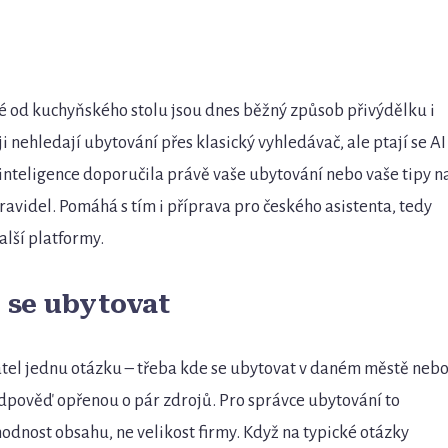
od kuchyňského stolu jsou dnes běžný způsob přivýdělku i
i nehledají ubytování přes klasický vyhledávač, ale ptají se AI
 inteligence doporučila právě vaše ubytování nebo vaše tipy n
avidel. Pomáhá s tím i příprava pro českého asistenta, tedy
alší platformy.
e se ubytovat
atel jednu otázku – třeba kde se ubytovat v daném městě neb
odpověď opřenou o pár zdrojů. Pro správce ubytování to
dnost obsahu, ne velikost firmy. Když na typické otázky