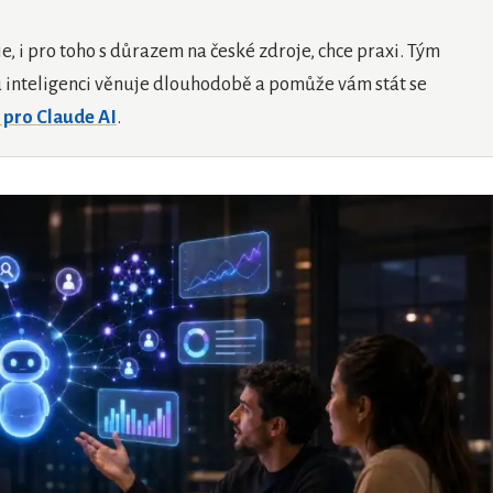
je, i pro toho s důrazem na české zdroje, chce praxi. Tým
 inteligenci věnuje dlouhodobě a pomůže vám stát se
pro Claude AI
.