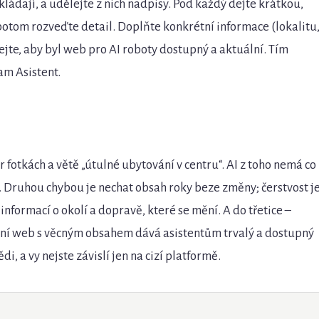
ládají, a udělejte z nich nadpisy. Pod každý dejte krátkou,
tom rozveďte detail. Doplňte konkrétní informace (lokalitu
dejte, aby byl web pro AI roboty dostupný a aktuální. Tím
am Asistent.
r fotkách a větě „útulné ubytování v centru“. AI z toho nemá co
e. Druhou chybou je nechat obsah roky beze změny; čerstvost j
informací o okolí a dopravě, které se mění. A do třetice –
stní web s věcným obsahem dává asistentům trvalý a dostupný
, a vy nejste závislí jen na cizí platformě.