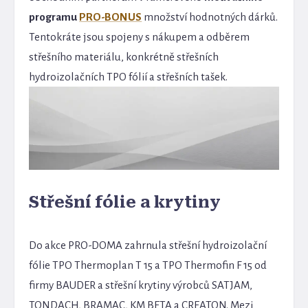
programu
PRO-BONUS
množství hodnotných dárků.
Tentokráte jsou spojeny s nákupem a odběrem
střešního materiálu, konkrétně střešních
hydroizolačních TPO fólií a střešních tašek.
Střešní fólie a krytiny
Do akce PRO-DOMA zahrnula střešní hydroizolační
fólie TPO Thermoplan T 15 a TPO Thermofin F 15 od
firmy BAUDER a střešní krytiny výrobců SATJAM,
TONDACH, BRAMAC, KM BETA a CREATON. Mezi