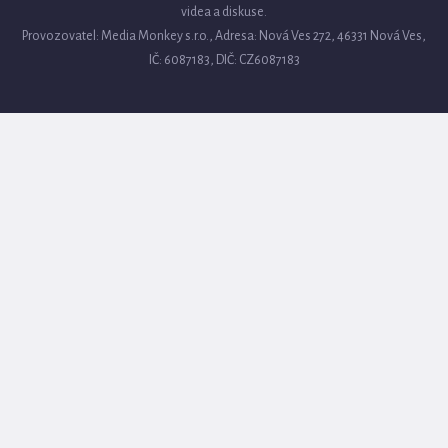
videa a diskuse.
Provozovatel: Media Monkey s.r.o., Adresa: Nová Ves 272, 46331 Nová Ves,
IČ: 6087183, DIČ: CZ6087183