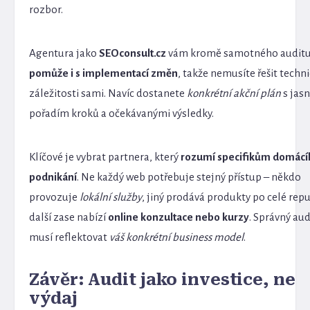
rozbor.
Agentura jako
SEOconsult.cz
vám kromě samotného auditu
pomůže i s implementací změn
, takže nemusíte řešit techn
záležitosti sami. Navíc dostanete
konkrétní akční plán
s jas
pořadím kroků a očekávanými výsledky.
Klíčové je vybrat partnera, který
rozumí specifikům domácí
podnikání
. Ne každý web potřebuje stejný přístup – někdo
provozuje
lokální služby
, jiný prodává produkty po celé repu
další zase nabízí
online konzultace nebo kurzy
. Správný aud
musí reflektovat
váš konkrétní business model
.
Závěr: Audit jako investice, ne
výdaj