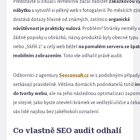
Představte si situaci: řemeslník začal nabízet
zakázkovou v
nábytku
a vytvořil si pěkný web s fotogalerií. Po měsících zjis
dostává dotazy hlavně od známých, zatímco
organická
návštěvnost je prakticky nulová
. Problém? Stránky neměly 
žádné popisky u obrázků, názvy produktů byly obecné typu „
nebo „Skříň 2" a celý web běžel
na pomalém serveru se špa
mobilním zobrazením
. Toto vše odhalil právě audit.
Odborníci z agentury
Seoconsult.cz
se s podobnými případ
setkávají pravidelně. Většina domácích podnikatelů totiž
in
do tvorby webu
, ale na jeho následnou optimalizaci zapom
je stejné, jako byste otevřeli krámek ve vedlejší uličce a čekal
vás lidé najdou bez jakéhokoli označení.
Co vlastně SEO audit odhalí