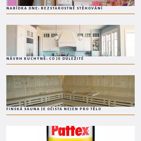
NABÍDKA DNE: BEZSTAROSTNÉ STĚHOVÁNÍ
NÁVRH KUCHYNĚ: CO JE DŮLEŽITÉ
FINSKÁ SAUNA JE OČISTA NEJEN PRO TĚLO