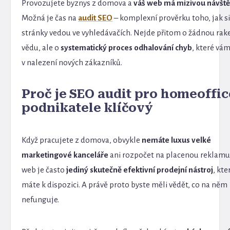
Provozujete byznys z domova a
váš web má mizivou návšt
Možná je čas na
audit SEO
– komplexní prověrku toho, jak si
stránky vedou ve vyhledávačích. Nejde přitom o žádnou ra
vědu, ale o
systematický proces odhalování chyb
, které vá
v nalezení nových zákazníků.
Proč je SEO audit pro homeoffic
podnikatele klíčový
Když pracujete z domova, obvykle
nemáte luxus velké
marketingové kanceláře
ani rozpočet na placenou reklamu
web je často
jediný skutečně efektivní prodejní nástroj
, kte
máte k dispozici. A právě proto byste měli vědět, co na něm
nefunguje.