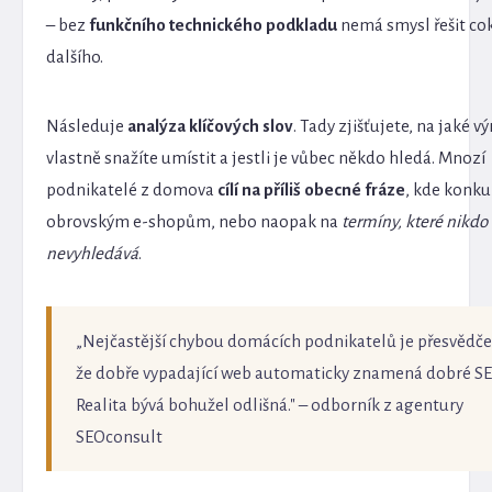
– bez
funkčního technického podkladu
nemá smysl řešit co
dalšího.
Následuje
analýza klíčových slov
. Tady zjišťujete, na jaké v
vlastně snažíte umístit a jestli je vůbec někdo hledá. Mnozí
podnikatelé z domova
cílí na příliš obecné fráze
, kde konku
obrovským e-shopům, nebo naopak na
termíny, které nikdo
nevyhledává
.
„Nejčastější chybou domácích podnikatelů je přesvědče
že dobře vypadající web automaticky znamená dobré SE
Realita bývá bohužel odlišná." – odborník z agentury
SEOconsult