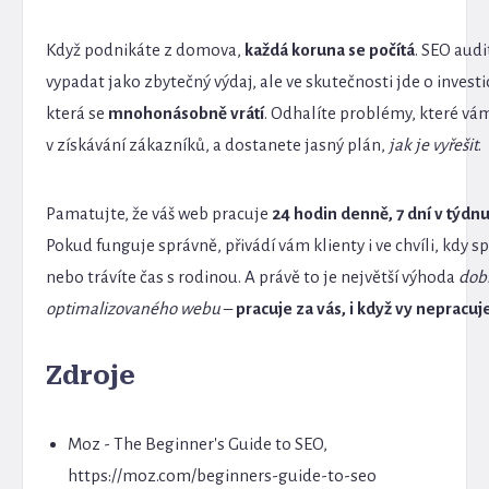
Když podnikáte z domova,
každá koruna se počítá
. SEO aud
vypadat jako zbytečný výdaj, ale ve skutečnosti jde o investic
která se
mnohonásobně vrátí
. Odhalíte problémy, které vá
v získávání zákazníků, a dostanete jasný plán,
jak je vyřešit
.
Pamatujte, že váš web pracuje
24 hodin denně, 7 dní v týdn
Pokud funguje správně, přivádí vám klienty i ve chvíli, kdy sp
nebo trávíte čas s rodinou. A právě to je největší výhoda
dob
optimalizovaného webu
–
pracuje za vás, i když vy nepracuj
Zdroje
Moz - The Beginner's Guide to SEO,
https://moz.com/beginners-guide-to-seo