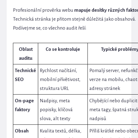
Profesionální prověrka webu
mapuje desítky různých fakto
Technická stránka je přitom stejně důležitá jako obsahová.
Podívejme se, co všechno audit řeší:
Oblast
Co se kontroluje
Typické problém
auditu
Technické
Rychlost načítání,
Pomalý server, nefunkč
SEO
mobilní přívětivost,
verze na mobilu, chaot
struktura URL
adresy stránek
On-page
Nadpisy, meta
Chybějící nebo duplicit
faktory
popisky, klíčová
meta tagy, špatná stru
slova, alt texty
nadpisů
Obsah
Kvalita textů, délka,
Příliš krátké nebo obec