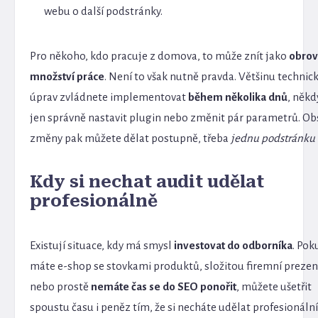
webu o další podstránky.
Pro někoho, kdo pracuje z domova, to může znít jako
obrov
množství práce
. Není to však nutně pravda. Většinu technic
úprav zvládnete implementovat
během několika dnů
, někd
jen správně nastavit plugin nebo změnit pár parametrů. O
změny pak můžete dělat postupně, třeba
jednu podstránku
Kdy si nechat audit udělat
profesionálně
Existují situace, kdy má smysl
investovat do odborníka
. Pok
máte e-shop se stovkami produktů, složitou firemní prezen
nebo prostě
nemáte čas se do SEO ponořit
, můžete ušetřit
spoustu času i peněz tím, že si necháte udělat profesionáln