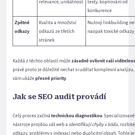
relevance, unikátnost
texty, kopírování od
konkurence
Zpětné
Kvalita a množství
Nulový linkbuilding n
odkazy
odkazů ze třetích
naopak toxické odkazy
stránek
Každá z těchto oblastí může
zásadně ovlivnit vaši viditelnos
právě proto je důležité nechat si udělat komplexní analýzu,
vám ukáže
přesné priority
.
Jak se SEO audit provádí
Celý proces začíná
technickou diagnostikou
. Specializované
nástroje projdou váš web a
identifikují chyby v kódu
, rozbit
odkazy, problémy s indexací nebo duplicitní obsah. Tohle je