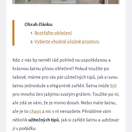
Obsah článku:
Roztřiďte oblečení
Vyberte vhodné úložné prostory
Kdo z nás by neměl rád pohled na uspořádanou a
krásnou šatnu plnou oblečení? Pokud toužíte po
takové, máme pro vás pár užitečných tipů, jak si svou
šatnu jednoduše a elegantně zařídit. Šatna může
být
pro mnoho žen jakýmsi svatým grálem. Toužíte po ní,
ale zdá se vám, že je mimo dosah. Nebo máte šatnu,
ale je to
chaos
a nic v ní nenajdete. Přinášíme vám
několik
užitečných tipů
, jak si zařídit šatnu a
udržovat
ji v pořádku
.