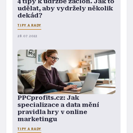
4 tipy k údržbě záclon. Jak to
udělat, aby vydržely několik
dekád?
TIPY A RADY
28. 07. 2022
PPCprofits.cz: Jak
specializace a data mění
pravidla hry v online
marketingu
TIPY A RADY