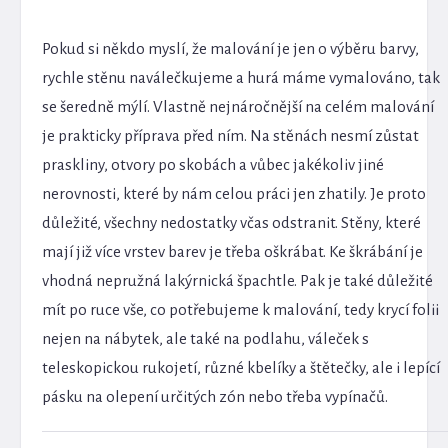
Pokud si někdo myslí, že malování je jen o výběru barvy,
rychle stěnu naválečkujeme a hurá máme vymalováno, tak
se šeredně mýlí. Vlastně nejnáročnější na celém malování
je prakticky příprava před ním. Na stěnách nesmí zůstat
praskliny, otvory po skobách a vůbec jakékoliv jiné
nerovnosti, které by nám celou práci jen zhatily. Je proto
důležité, všechny nedostatky včas odstranit. Stěny, které
mají již více vrstev barev je třeba oškrábat. Ke škrábání je
vhodná nepružná lakýrnická špachtle. Pak je také důležité
mít po ruce vše, co potřebujeme k malování, tedy krycí folii
nejen na nábytek, ale také na podlahu, váleček s
teleskopickou rukojetí, různé kbelíky a štětečky, ale i lepící
pásku na olepení určitých zón nebo třeba vypínačů.