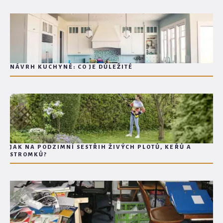
NÁVRH KUCHYNĚ: CO JE DŮLEŽITÉ
JAK NA PODZIMNÍ SESTŘIH ŽIVÝCH PLOTŮ, KEŘŮ A
STROMKŮ?