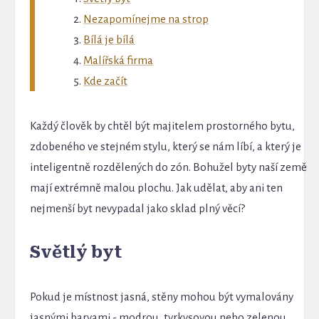
Nezapomínejme na strop
Bílá je bílá
Malířská firma
Kde začít
Každý člověk by chtěl být majitelem prostorného bytu,
zdobeného ve stejném stylu, který se nám líbí, a který je
inteligentně rozdělených do zón. Bohužel byty naší země
mají extrémně malou plochu. Jak udělat, aby ani ten
nejmenší byt nevypadal jako sklad plný věcí?
Světlý byt
Pokud je místnost jasná, stěny mohou být vymalovány
jasnými barvami - modrou, tyrkysovou nebo zelenou.