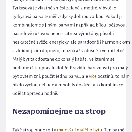
Tyrkysová je vlastně směsí zelené a modré. V bytě je
tyrkysová barva téměř vždycky dobrou volbou. Pokud ji
kombinujeme s jinými barvami například bílou, béžovou,
pastelově růžovou nebo s citrusovými tóny, působí
neskutečně svěže, energicky, ale paradoxně i harmonickým
a zklidňujícím dojmem, možná až vzdušně a velmi letně.
Malý byt tak dostane dokonalý kabát , ve kterém se
budeme cítit opravdu dobře. Pravidlo barevnosti pro malý
byt ovšem zní, použít jednu barvu, ale
více
odstínů, to nám
nikdo vyčítat nebude a mnohdy dokáže tato kombinace
udělat opravdu hodně.
Nezapomínejme na strop
Také strop hraje roli v
malování malého bytu
. Ten by měl