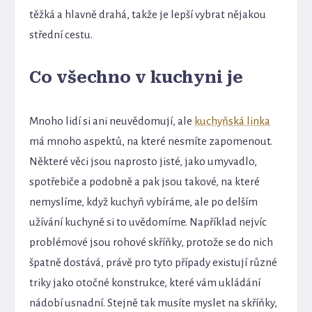
těžká a hlavně drahá, takže je lepší vybrat nějakou
střední cestu.
Co všechno v kuchyni je
Mnoho lidí si ani neuvědomují, ale
kuchyňská linka
má mnoho aspektů, na které nesmíte zapomenout.
Některé věci jsou naprosto jisté, jako umyvadlo,
spotřebiče a podobně a pak jsou takové, na které
nemyslíme, když kuchyň vybíráme, ale po delším
užívání kuchyně si to uvědomíme. Například nejvíc
problémové jsou rohové skříňky, protože se do nich
špatně dostává, právě pro tyto případy existují různé
triky jako otočné konstrukce, které vám ukládání
nádobí usnadní. Stejně tak musíte myslet na skříňky,