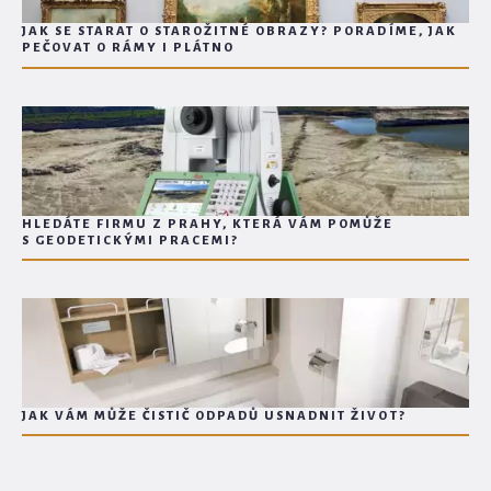
JAK SE STARAT O STAROŽITNÉ OBRAZY? PORADÍME, JAK
PEČOVAT O RÁMY I PLÁTNO
HLEDÁTE FIRMU Z PRAHY, KTERÁ VÁM POMŮŽE
S GEODETICKÝMI PRACEMI?
JAK VÁM MŮŽE ČISTIČ ODPADŮ USNADNIT ŽIVOT?