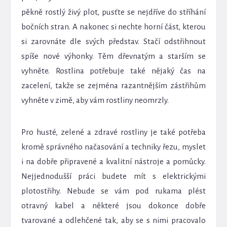
pěkně rostlý živý plot, pusťte se nejdříve do stříhání
bočních stran. A nakonec si nechte horní část, kterou
si zarovnáte dle svých představ. Stačí odstřihnout
spíše nové výhonky. Těm dřevnatým a starším se
vyhněte. Rostlina potřebuje také nějaký čas na
zacelení, takže se zejména razantnějším zástřihům
vyhněte v zimě, aby vám rostliny neomrzly.
Pro husté, zelené a zdravé rostliny je také potřeba
kromě správného načasování a techniky řezu, myslet
i na dobře připravené a kvalitní nástroje a pomůcky.
Nejjednodušší práci budete mít s elektrickými
plotostřihy. Nebude se vám pod rukama plést
otravný kabel a některé jsou dokonce dobře
tvarované a odlehčené tak, aby se s nimi pracovalo