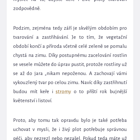
zodpovědně.
Podzim, zejména tedy září je skvělým obdobím pro
tvarování a zastřihávání. Je to tím, že vegetační
období končí a příroda včetně celé zeleně se pomalu
chystá na zimu. Díky postupnému zacelování rostlin
se vesele můžete do úprav pustit, protože rostliny už
se až do jara „nikam nepoženou. A zachovají vámi
vykouzlený tvar po celou zimu. Navíc díky zastřihnutí
budou mít keře i
stromy
o to příští rok bujnější
květenství i listoví.
Proto, aby tomu tak opravdu bylo je také potřeba
uchovat v mysli, že i živý plot potřebuje správnou
péči, aby nezrezl nebo nezašel. Pokud teda máte už