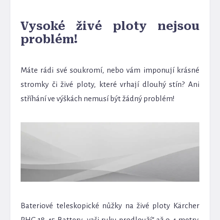
Vysoké živé ploty nejsou
problém!
Máte rádi své soukromí, nebo vám imponují krásné
stromky či živé ploty, které vrhají dlouhý stín? Ani
stříhání ve výškách nemusí být žádný problém!
Bateriové teleskopické nůžky na živé ploty Kärcher
PHG 18-45 Battery „vaši ruku prodlouží“ až o 4 metry.