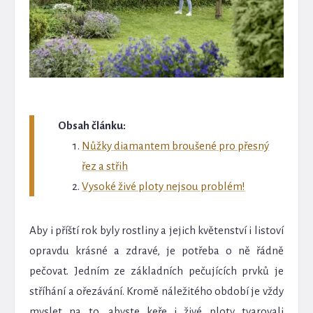
Obsah článku:
Nůžky diamantem broušené pro přesný
řez a střih
Vysoké živé ploty nejsou problém!
Aby i příští rok byly rostliny a jejich květenství i listoví
opravdu krásné a zdravé, je potřeba o ně řádně
pečovat. Jedním ze základních pečujících prvků je
stříhání a ořezávání. Kromě náležitého období je vždy
myslet na to, abyste keře i živé ploty tvarovali