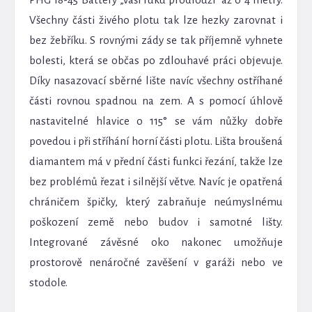
Všechny části živého plotu tak lze hezky zarovnat i
bez žebříku. S rovnými zády se tak příjemně vyhnete
bolesti, která se občas po zdlouhavé práci objevuje.
Díky nasazovací sběrné lište navíc všechny ostříhané
části rovnou spadnou na zem. A s pomocí úhlově
nastavitelné hlavice o 115° se vám nůžky dobře
povedou i při stříhání horní části plotu. Lišta broušená
diamantem má v přední části funkci řezání, takže lze
bez problémů řezat i silnější větve. Navíc je opatřená
chráničem špičky, který zabraňuje neúmyslnému
poškození země nebo budov i samotné lišty.
Integrované závěsné oko nakonec umožňuje
prostorově nenáročné zavěšení v garáži nebo ve
stodole.