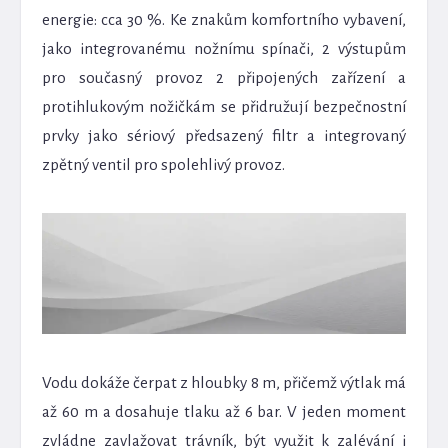
energie: cca 30 %. Ke znakům komfortního vybavení,
jako integrovanému nožnímu spínači, 2 výstupům
pro současný provoz 2 připojených zařízení a
protihlukovým nožičkám se přidružují bezpečnostní
prvky jako sériový předsazený filtr a integrovaný
zpětný ventil pro spolehlivý provoz.
Vodu dokáže čerpat z hloubky 8 m, přičemž výtlak má
až 60 m a dosahuje tlaku až 6 bar. V jeden moment
zvládne zavlažovat trávník, být využit k zalévání i