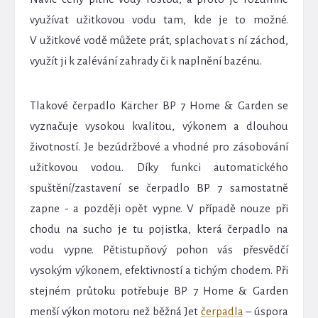
využívat užitkovou vodu tam, kde je to možné.
V užitkové vodě můžete prát, splachovat s ní záchod,
využít ji k zalévání zahrady či k naplnění bazénu.
Tlakové čerpadlo Kärcher BP 7 Home & Garden se
vyznačuje vysokou kvalitou, výkonem a dlouhou
životností. Je bezúdržbové a vhodné pro zásobování
užitkovou vodou. Díky funkci automatického
spuštění/zastavení se čerpadlo BP 7 samostatně
zapne - a později opět vypne. V případě nouze při
chodu na sucho je tu pojistka, která čerpadlo na
vodu vypne. Pětistupňový pohon vás přesvědčí
vysokým výkonem, efektivností a tichým chodem. Při
stejném průtoku potřebuje BP 7 Home & Garden
menší výkon motoru než běžná Jet
čerpadla
– úspora