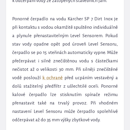
k odčerpání vody ze zatopených stavebních jam.
Ponorné čerpadlo na vodu Kärcher SP 7 Dirt Inox je
při kontaktu s vodou okamžitě spuštěno individuálně
a plynule přenastavitelným Level Sensorem. Pokud
stav vody opadne opět pod úroveň Level Sensoru,
čerpadlo se po 15 vteřinách automaticky vypne. Může
přečerpávat i silně znečištěnou vodu s částečkami
nečistot až o velikosti 30 mm. Při silněji znečištěné
vodě poslouží
k ochraně
před ucpáním vestavěný a
dolů stažitelný předfiltr z ušlechtilé oceli. Ponorné
kalové čerpadlo lze stisknutím spínače režimu
přenastavit také na trvalý provoz. Při vhodném
nastavení Level Sensoru může čerpadlo spolehlivě
odčerpávat až do 35 mm výšky zbytkové vody.