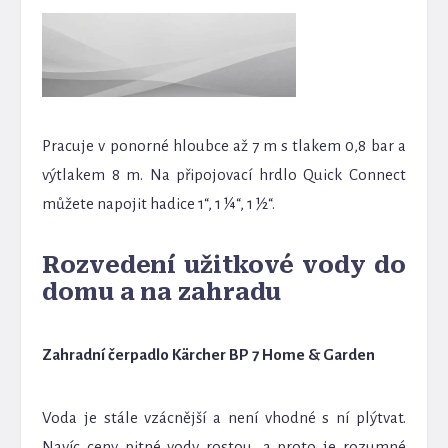
Pracuje v ponorné hloubce až 7 m s tlakem 0,8 bar a
výtlakem 8 m. Na připojovací hrdlo Quick Connect
můžete napojit hadice 1“, 1 ¼“, 1 ½“.
Rozvedení užitkové vody do
domu a na zahradu
Zahradní čerpadlo Kärcher BP 7 Home & Garden
Voda je stále vzácnější a není vhodné s ní plýtvat.
Navíc ceny pitné vody rostou, a proto je rozumné