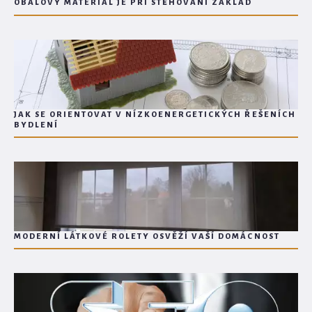
OBALOVÝ MATERIÁL JE PŘI STĚHOVÁNÍ ZÁKLAD
JAK SE ORIENTOVAT V NÍZKOENERGETICKÝCH ŘEŠENÍCH
BYDLENÍ
MODERNÍ LÁTKOVÉ ROLETY OSVĚŽÍ VAŠÍ DOMÁCNOST