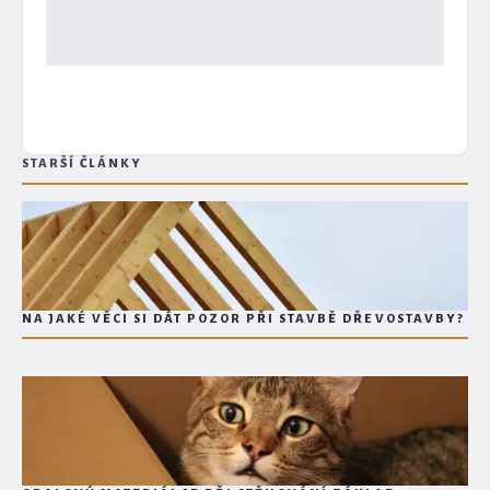
STARŠÍ ČLÁNKY
NA JAKÉ VĚCI SI DÁT POZOR PŘI STAVBĚ DŘEVOSTAVBY?