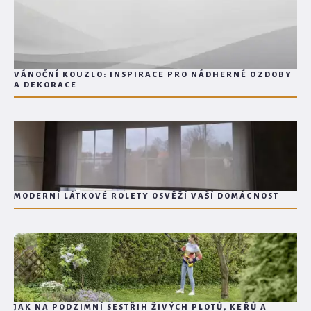
VÁNOČNÍ KOUZLO: INSPIRACE PRO NÁDHERNÉ OZDOBY
A DEKORACE
MODERNÍ LÁTKOVÉ ROLETY OSVĚŽÍ VAŠÍ DOMÁCNOST
JAK NA PODZIMNÍ SESTŘIH ŽIVÝCH PLOTŮ, KEŘŮ A