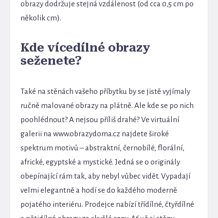
obrazy dodržuje stejná vzdálenost (od cca 0,5 cm po
několik cm).
Kde vícedílné obrazy
seženete?
Také na stěnách vašeho příbytku by se jistě vyjímaly
ručně malované obrazy na plátně. Ale kde se po nich
poohlédnout? A nejsou příliš drahé? Ve virtuální
galerii na www.obrazydoma.cz najdete široké
spektrum motivů – abstraktní, černobílé, florální,
africké, egyptské a mystické. Jedná se o originály
obepínající rám tak, aby nebyl vůbec vidět. Vypadají
velmi elegantně a hodí se do každého moderně
pojatého interiéru. Prodejce nabízí třídílné, čtyřdílné