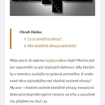
Obsah článku:
Co je vícedílný obraz?
Kde vícedílné obrazy seženete?
Máte pocit, že vašemu
bydlení
něco chybí? Možná jste
jen zapomněli na pár stylových dekorací, díky kterým
by v interiéru zavládla ta správná atmosféra. A znáte
snad něco stylovějšího než vhodně zvolené obrazy?
My ano – vhodně zvolené vícedílné obrazy. Inovativní
dekorační doplněk vyplnil mezeru na trhu a zaručeně
mu přijdete na chuť i vy.