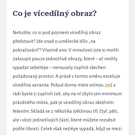
Co je vícedílný obraz?
Netušíte, co si pod pojmem vícedílný obraz
představit? Jde snad o umělecké dílo „na
pokračování“? Vlastně ano. V minulosti jste si mohli
zakoupit pouze jednotlivé obrazy, které – ač mohly
vypadat sebelépe – nemusely zaplnit všechen
požadovaný prostor. A právě v tomto směru exceluje
vícedílná varianta. Pokud doma máte volnou
zeď
a
rádi byste ji zaplnili tak, aby na ní zbylo jen minimum
prázdného místa, pak je vícedílný obraz ideálním
řešením. Skládá se z několika (většinou tří, čtyř, pěti,
ale i více) jednotlivých částí, které můžete rozvěsit
podle libosti. Celek však nejlépe vypadá, když se mezi