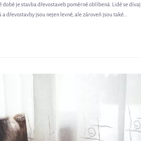
né době je stavba dřevostaveb poměrně oblíbená. Lidé se dívaj
a dřevostavby jsou nejen levné, ale zároveň jsou také...