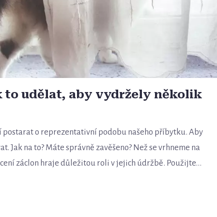
k to udělat, aby vydržely několik
mí postarat o reprezentativní podobu našeho příbytku. Aby
vat. Jak na to? Máte správně zavěšeno? Než se vrhneme na
ní záclon hraje důležitou roli v jejich údržbě. Použijte...