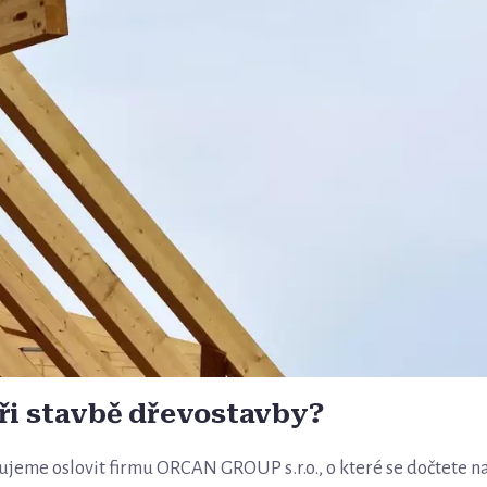
při stavbě dřevostavby?
ujeme oslovit firmu ORCAN GROUP s.r.o., o které se dočtete n