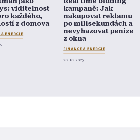
tmán jako
Real time bidding
s: viditelnost
kampaně: Jak
pro každého,
nakupovat reklamu
hostí z domova
po milisekundách a
nevyhazovat peníze
 A ENERGIE
z okna
26
FINANCE A ENERGIE
20. 10. 2025