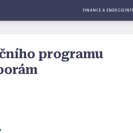
FINANCE A ENERGIE
INT
čního programu
sporám