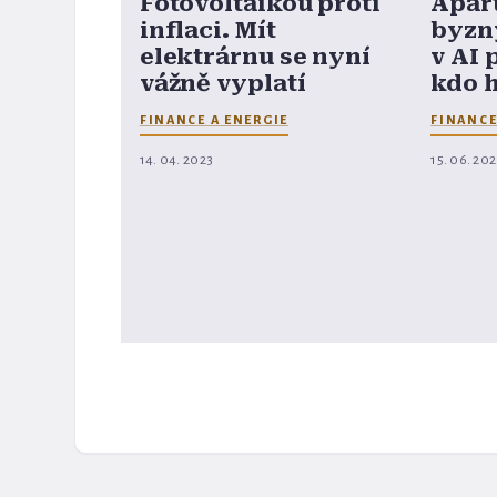
Fotovoltaikou proti
Apar
inflaci. Mít
byzny
elektrárnu se nyní
v AI 
vážně vyplatí
kdo 
FINANCE A ENERGIE
FINANCE
14. 04. 2023
15. 06. 20