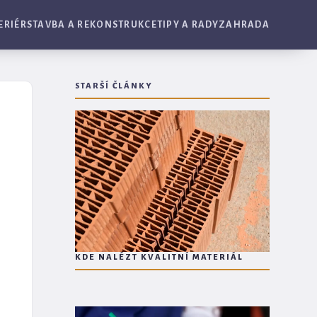
ERIÉR
STAVBA A REKONSTRUKCE
TIPY A RADY
ZAHRADA
STARŠÍ ČLÁNKY
KDE NALÉZT KVALITNÍ MATERIÁL