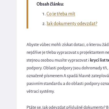
Obsah článku:
Co je třeba mít
Jak dokumenty odevzdat?
Abyste vůbec mohli získat dotaci, o kterou žá
nejdříve je třeba vypracovat s projektantem n
stejnou osobou musíte vypracovat i
krycí list
podpory. Oblasti podpory jsou dohromady tři, a
označené písmenem A spadá hlavně zateplován
pasivním standardu a do oblasti podpory ozna
větrací systémy.
Ptáte se, jak odevzdat příslušné dokumenty? 