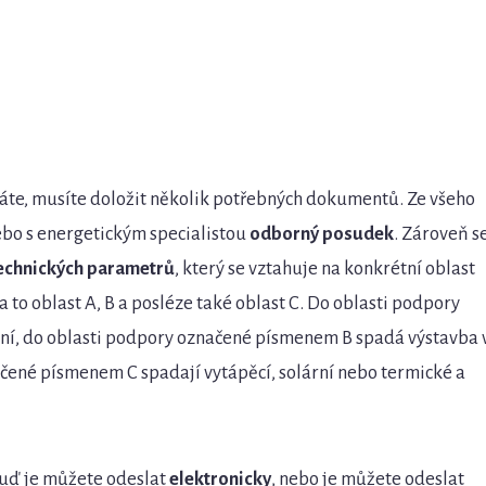
dáte, musíte doložit několik potřebných dokumentů. Ze všeho
ebo s energetickým specialistou
odborný posudek
. Zároveň s
 technických parametrů
, který se vztahuje na konkrétní oblast
 to oblast A, B a posléze také oblast C. Do oblasti podpory
í, do oblasti podpory označené písmenem B spadá výstavba 
čené písmenem C spadají vytápěcí, solární nebo termické a
Buď je můžete odeslat
elektronicky
, nebo je můžete odeslat