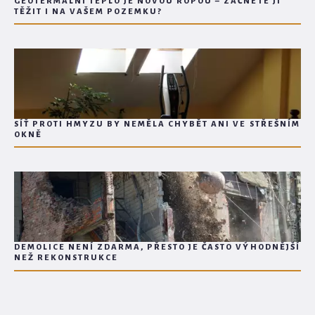
GEOTERMÁLNÍ TEPLO JE NOVOU ROPOU – ZAČNETE JI
TĚŽIT I NA VAŠEM POZEMKU?
SÍŤ PROTI HMYZU BY NEMĚLA CHYBĚT ANI VE STŘEŠNÍM
OKNĚ
DEMOLICE NENÍ ZDARMA, PŘESTO JE ČASTO VÝHODNĚJŠÍ
NEŽ REKONSTRUKCE