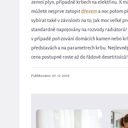
zemní plyn, případně krbech na elektřinu. K má
můžete nejprve zatopit
dřevem
a noc potom př
vybírat také v závislosti na to, jak moc velké 
standardně napojovány na rozvody radiátorů!
v případě pořizování domácích kamen nebo krbů
představách a na parametrech krbu. Nejlevnější 
cena postupně roste až do řádově desetitisíců
Publikováno: 07. 12. 2016