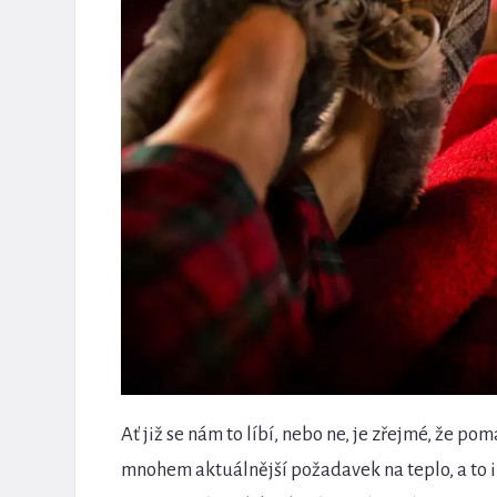
Ať již se nám to líbí, nebo ne, je zřejmé, že pom
mnohem aktuálnější požadavek na teplo, a to i 