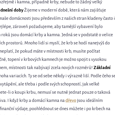
ozřejmě i kamna, případně krby, nebude to žádný velký
 dnešní doby
Žijeme v moderní době, která nám zajišťuje
naše domácnosti jsou především z našich stran kladeny často i
 nejlépe, zároveň požadujeme, aby tamější vybavení bylo
h roků jsou domácí krby a kamna. Jedná se v podstatě o velice
ch prostorů. Mnoho lidí si myslí, že krb se hodí nanejvýš do
 neplatí, že pokud máte v místnosti krb, musíte počítat
čně, topení v krbových kamnech je možno spojit s vysokou
mem, místnosti tak nabývají zcela nových rozměrů!
Základní
ha variacích. Ty se od sebe někdy i výrazně liší. Podle čeho s
tápění, ale třeba i podle svých schopností, jak velké
te-li o koupi krbu, nemusí se nutně jednat pouze o taková
iva. I když krby a domácí kamna na
dřevo
jsou ideálním
finanční výdaje, poohlédnout se dnes můžete i po krbech na