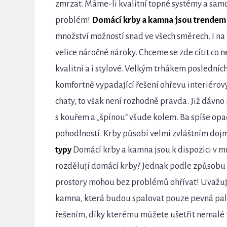
zmrzat. Máme-li kvalitní topné systémy a sam
problém!
Domácí krby a kamna jsou trendem
množství možností snad ve všech směrech. I na 
velice náročné nároky. Chceme se zde cítit co
kvalitní a i stylové. Velkým trhákem posledníc
komfortně vypadající řešení ohřevu interiérový
chaty, to však není rozhodně pravda. Již dávno
s kouřem a „špínou“ všude kolem. Ba spíše opa
pohodlností. Krby působí velmi zvláštním doj
typy
Domácí krby a kamna jsou k dispozici v mno
rozdělují domácí krby? Jednak podle způsobu vy
prostory mohou bez problémů ohřívat! Uvažuje
kamna, která budou spalovat pouze pevná pal
řešením, díky kterému můžete ušetřit nemalé 