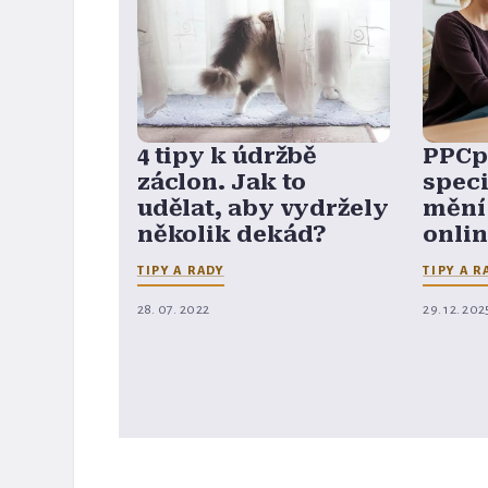
4 tipy k údržbě
PPCpr
záclon. Jak to
speci
udělat, aby vydržely
mění 
několik dekád?
onli
TIPY A RADY
TIPY A R
28. 07. 2022
29. 12. 202