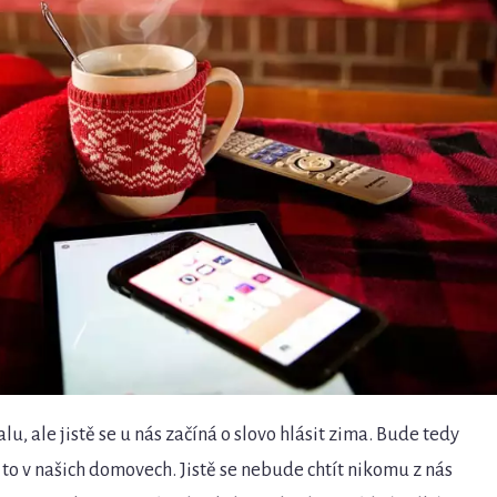
alu, ale jistě se u nás začíná o slovo hlásit zima. Bude tedy
to v našich domovech. Jistě se nebude chtít nikomu z nás