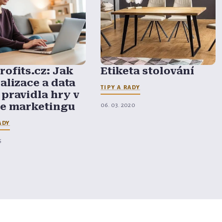
ofits.cz: Jak
Etiketa stolování
alizace a data
TIPY A RADY
pravidla hry v
ne marketingu
06. 03. 2020
ADY
5