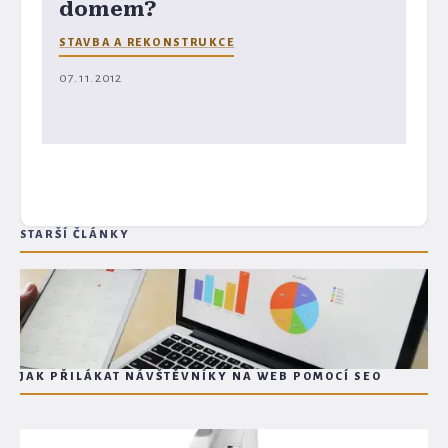
domem?
STAVBA A REKONSTRUKCE
07. 11. 2012
STARŠÍ ČLÁNKY
JAK PŘILÁKAT NÁVŠTĚVNÍKY NA WEB POMOCÍ SEO