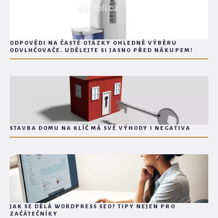
ODPOVĚDI NA ČASTÉ OTÁZKY OHLEDNĚ VÝBĚRU
ODVLHČOVAČE. UDĚLEJTE SI JASNO PŘED NÁKUPEM!
STAVBA DOMU NA KLÍČ MÁ SVÉ VÝHODY I NEGATIVA
JAK SE DĚLÁ WORDPRESS SEO? TIPY NEJEN PRO
ZAČÁTEČNÍKY