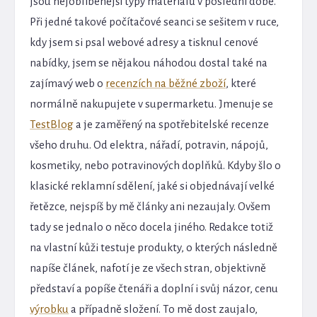
jsou nejoblíbenější typy materiálů v poslední době.
Při jedné takové počítačové seanci se sešitem v ruce,
kdy jsem si psal webové adresy a tisknul cenové
nabídky, jsem se nějakou náhodou dostal také na
zajímavý web o
recenzích na běžné zboží
, které
normálně nakupujete v supermarketu. Jmenuje se
TestBlog
a je zaměřený na spotřebitelské recenze
všeho druhu. Od elektra, nářadí, potravin, nápojů,
kosmetiky, nebo potravinových doplňků. Kdyby šlo o
klasické reklamní sdělení, jaké si objednávají velké
řetězce, nejspíš by mě články ani nezaujaly. Ovšem
tady se jednalo o něco docela jiného. Redakce totiž
na vlastní kůži testuje produkty, o kterých následně
napíše článek, nafotí je ze všech stran, objektivně
představí a popíše čtenáři a doplní i svůj názor, cenu
výrobku
a případně složení. To mě dost zaujalo,