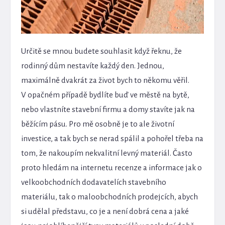
Určitě se mnou budete souhlasit když řeknu, že
rodinný dům nestavíte každý den. Jednou,
maximálně dvakrát za život bych to někomu věřil.
V opačném případě bydlíte buď ve městě na bytě,
nebo vlastníte stavební firmu a domy stavíte jak na
běžícím pásu. Pro mě osobně je to ale životní
investice, a tak bych se nerad spálil a pohořel třeba na
tom, že nakoupím nekvalitní levný materiál. Často
proto hledám na internetu recenze a informace jak o
velkoobchodních dodavatelích stavebního
materiálu, tak o maloobchodních prodejcích, abych
si udělal představu, co je a není dobrá cena a jaké