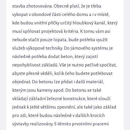
stavba zhotovována. Obecně platí, že je třeba
vykopat v obvodové části celého domu a i v místě,
kde budou vnitřní příčky určitý hloubkový kanál, který
musí splňovat projektová kritéria. K tomu vám asi
nebude stačit pouze lopata, bude potřeba využít
služeb výkopové techniky. Do jámového systému je
následně potřeba dodat beton, který zajistí
nepohyblivost základů. Vše je nutno pečlivě spočítat,
abyste přesně věděli, kolik čeho budete potřebovat
objednat. Do betonu lze přidat i další materiál,
kterým jsou kameny apod. Do betonu se také
vkládají základní železné konstrukce, které slouží
jednak k ještě většímu zpevnění, ale také jako základ
pro zdi, které budou následně v dalších krocích
výstavby realizovány. S těmito prvotními pracemi