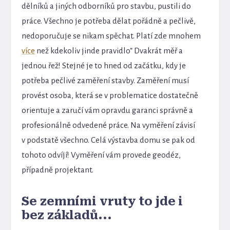
dělníků a jiných odborníků pro stavbu, pustili do
práce. Všechno je potřeba dělat pořádně a pečlivě,
nedoporučuje se nikam spěchat. Platí zde mnohem
více
než kdekoliv jinde pravidlo“ Dvakrát měř a
jednou řež! Stejné je to hned od začátku, kdy je
potřeba pečlivé zaměření stavby. Zaměření musí
provést osoba, která se v problematice dostatečně
orientuje a zaručí vám opravdu garanci správně a
profesionálně odvedené práce. Na vyměření závisí
v podstatě všechno. Celá výstavba domu se pak od
tohoto odvíjí! Vyměření vám provede geodéz,
případně projektant.
Se zemními vruty to jde i
bez základů...