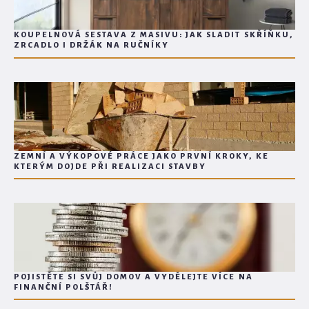
KOUPELNOVÁ SESTAVA Z MASIVU: JAK SLADIT SKŘÍŇKU,
ZRCADLO I DRŽÁK NA RUČNÍKY
ZEMNÍ A VÝKOPOVÉ PRÁCE JAKO PRVNÍ KROKY, KE
KTERÝM DOJDE PŘI REALIZACI STAVBY
POJISTĚTE SI SVŮJ DOMOV A VYDĚLEJTE VÍCE NA
FINANČNÍ POLŠTÁŘ!