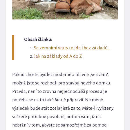
Obsah článku:
Se zemními vruty to jde i bez základů...
Jak na základy od A do Z
Pokud chcete bydlet moderně a hlavně „ve svém“,
možná jste se rozhodli pro stavbu nového domku.
Pravda, není to zrovna nejjednodušší proces a je
potřeba se na to také řádně připravit. Nicméně
výsledek bude stát zcela jistě za to. Máte-li vyřízeny
veškeré potřebné povolení, potom vám již nic
nebrání v tom, abyste se samozřejmě za pomoci