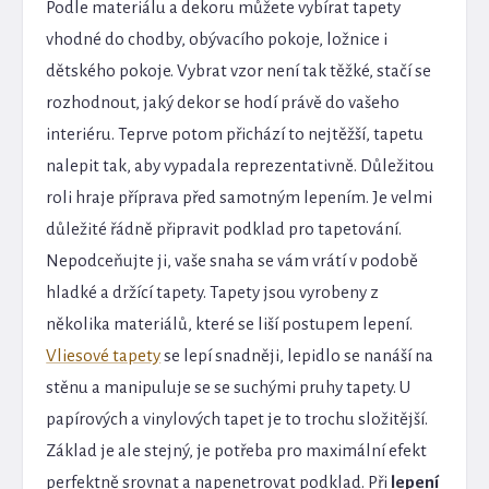
Podle materiálu a dekoru můžete vybírat tapety
vhodné do chodby, obývacího pokoje, ložnice i
dětského pokoje. Vybrat vzor není tak těžké, stačí se
rozhodnout, jaký dekor se hodí právě do vašeho
interiéru. Teprve potom přichází to nejtěžší, tapetu
nalepit tak, aby vypadala reprezentativně. Důležitou
roli hraje příprava před samotným lepením. Je velmi
důležité řádně připravit podklad pro tapetování.
Nepodceňujte ji, vaše snaha se vám vrátí v podobě
hladké a držící tapety. Tapety jsou vyrobeny z
několika materiálů, které se liší postupem lepení.
Vliesové tapety
se lepí snadněji, lepidlo se nanáší na
stěnu a manipuluje se se suchými pruhy tapety. U
papírových a vinylových tapet je to trochu složitější.
Základ je ale stejný, je potřeba pro maximální efekt
perfektně srovnat a napenetrovat podklad. Při
lepení