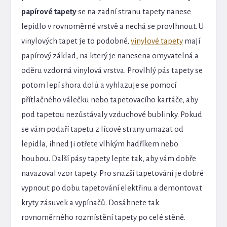
papírové tapety
se na zadní stranu tapety nanese
lepidlo v rovnoměrné vrstvě a nechá se provlhnout. U
vinylových tapet je to podobné,
vinylové tapety
mají
papírový základ, na který je nanesena omyvatelná a
oděru vzdorná vinylová vrstva. Provlhlý pás tapety se
potom lepí shora dolů a vyhlazuje se pomocí
přítlačného válečku nebo tapetovacího kartáče, aby
pod tapetou nezůstávaly vzduchové bublinky. Pokud
se vám podaří tapetu z lícové strany umazat od
lepidla, ihned ji otřete vlhkým hadříkem nebo
houbou. Další pásy tapety lepte tak, aby vám dobře
navazoval vzor tapety. Pro snazší tapetování je dobré
vypnout po dobu tapetování elektřinu a demontovat
kryty zásuvek a vypínačů. Dosáhnete tak
rovnoměrného rozmístění tapety po celé stěně.