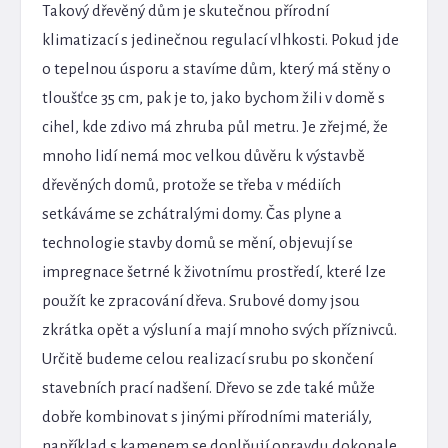
Takový dřevěný dům je skutečnou přírodní
klimatizací s jedinečnou regulací vlhkosti. Pokud jde
o tepelnou úsporu a stavíme dům, který má stěny o
tloušťce 35 cm, pak je to, jako bychom žili v domě s
cihel, kde zdivo má zhruba půl metru. Je zřejmé, že
mnoho lidí nemá moc velkou důvěru k výstavbě
dřevěných domů, protože se třeba v médiích
setkáváme se zchátralými domy. Čas plyne a
technologie stavby domů se mění, objevují se
impregnace šetrné k životnímu prostředí, které lze
použít ke zpracování dřeva. Srubové domy jsou
zkrátka opět a výsluní a mají mnoho svých příznivců.
Určitě budeme celou realizací srubu po skončení
stavebních prací nadšení. Dřevo se zde také může
dobře kombinovat s jinými přírodními materiály,
například s kamenem se doplňují opravdu dokonale