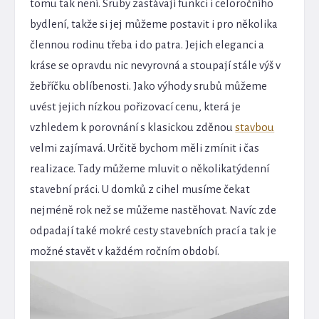
tomu tak není. Sruby zastávají funkci i celoročního
bydlení, takže si jej můžeme postavit i pro několika
člennou rodinu třeba i do patra. Jejich eleganci a
kráse se opravdu nic nevyrovná a stoupají stále výš v
žebříčku oblíbenosti. Jako výhody srubů můžeme
uvést jejich nízkou pořizovací cenu, která je
vzhledem k porovnání s klasickou zděnou
stavbou
velmi zajímavá. Určitě bychom měli zmínit i čas
realizace. Tady můžeme mluvit o několikatýdenní
stavební práci. U domků z cihel musíme čekat
nejméně rok než se můžeme nastěhovat. Navíc zde
odpadají také mokré cesty stavebních prací a tak je
možné stavět v každém ročním období.