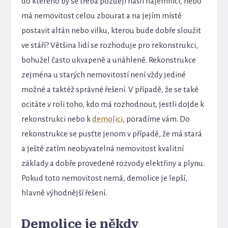
do kterého by se třeba později našli nájemníci, nebo
má nemovitost celou zbourat a na jejím místě
postavit altán nebo vilku, kterou bude dobře sloužit
ve stáří? Většina lidí se rozhoduje pro rekonstrukci,
bohužel často ukvapeně a unáhleně. Rekonstrukce
zejména u starých nemovitostí není vždy jediné
možné a taktéž správné řešení. V případě, že se také
ocitáte v roli toho, kdo má rozhodnout, jestli dojde k
rekonstrukci nebo k
demolici
, poradíme vám. Do
rekonstrukce se pusťte jenom v případě, že má stará
a ještě zatím neobyvatelná nemovitost kvalitní
základy a dobře provedené rozvody elektřiny a plynu.
Pokud toto nemovitost nemá, demolice je lepší,
hlavně výhodnější řešení.
Demolice je někdy