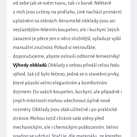
od sebe jak ve svém tvaru, tak i v barvě. Některé
z nich jsou určeny na podlahu, jiné nachází primární
uplatnění na stěnách. Keramické obklady jsou asi
nejčastějším řešením koupelen, ale i kuchyní. Jejich
zasazení je přece jen o něco složitější, vyžaduje vyšší
manuální zručnost. Pokud si netroufáte,
doporučujeme, abyste oslovili odborné řemeslníky!
Výhody obkladů
Obklady s sebou přináší celou řadu
výhod. Jak již bylo řečeno, jedná se o stavební prvky,
které působí velmi elegantním a komfortním
dojmem. Do vašich koupelen, kuchyní, ale případně i
jiných místností mohou vdechnout úplně nové
rozměry. Obklady jsou však užitečné i po praktické
stránce. Mohou totiž chránit vaše stěny před
mechanickým, ale i chemickým poškozením. Velmi
snadno se udržují. Stačí je, dle materiálu, ze kterého