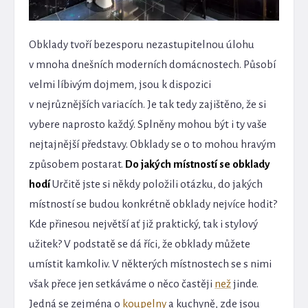
Obklady tvoří bezesporu nezastupitelnou úlohu
v mnoha dnešních moderních domácnostech. Působí
velmi líbivým dojmem, jsou k dispozici
v nejrůznějších variacích. Je tak tedy zajištěno, že si
vybere naprosto každý. Splněny mohou být i ty vaše
nejtajnější představy. Obklady se o to mohou hravým
způsobem postarat.
Do jakých místností se obklady
hodí
Určitě jste si někdy položili otázku, do jakých
místností se budou konkrétně obklady nejvíce hodit?
Kde přinesou největší ať již praktický, tak i stylový
užitek? V podstatě se dá říci, že obklady můžete
umístit kamkoliv. V některých místnostech se s nimi
však přece jen setkáváme o něco častěji
než
jinde.
Jedná se zejména o
koupelny
a kuchyně, zde jsou