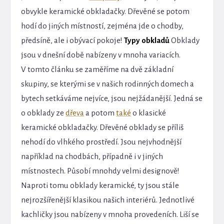
obvykle keramické obkladačky. Dřevěné se potom
hodí do jiných místností, zejména jde o chodby,
předsíně, ale i obývací pokoje!
Typy obkladů
Obklady
jsou v dnešní době nabízeny v mnoha variacích.
V tomto článku se zaměříme na dvě základní
skupiny, se kterými se v našich rodinných domech a
bytech setkáváme nejvíce, jsou nejžádanější. Jedná se
o obklady ze
dřeva
a potom
také
o klasické
keramické obkladačky. Dřevěné obklady se příliš
nehodí do vlhkého prostředí. Jsou nejvhodnější
například na chodbách, případně i v jiných
místnostech. Působí mnohdy velmi designově!
Naproti tomu obklady keramické, ty jsou stále
nejrozšířenější klasikou našich interiérů. Jednotlivé
kachličky jsou nabízeny v mnoha provedeních. Liší se