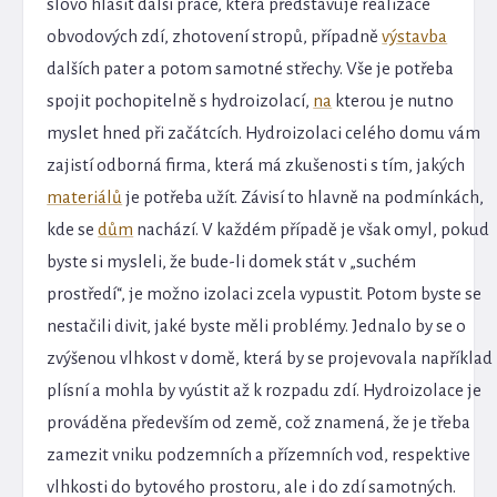
slovo hlásit další práce, která představuje realizace
obvodových zdí, zhotovení stropů, případně
výstavba
dalších pater a potom samotné střechy. Vše je potřeba
spojit pochopitelně s hydroizolací,
na
kterou je nutno
myslet hned při začátcích. Hydroizolaci celého domu vám
zajistí odborná firma, která má zkušenosti s tím, jakých
materiálů
je potřeba užít. Závisí to hlavně na podmínkách,
kde se
dům
nachází. V každém případě je však omyl, pokud
byste si mysleli, že bude-li domek stát v „suchém
prostředí“, je možno izolaci zcela vypustit. Potom byste se
nestačili divit, jaké byste měli problémy. Jednalo by se o
zvýšenou vlhkost v domě, která by se projevovala například
plísní a mohla by vyústit až k rozpadu zdí. Hydroizolace je
prováděna především od země, což znamená, že je třeba
zamezit vniku podzemních a přízemních vod, respektive
vlhkosti do bytového prostoru, ale i do zdí samotných.