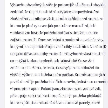
Výstavba obvodových stěn je potom již záležitostí obvykle
zedníků. Je to práce náročná a vysoce zodpovědná. Pro
zkušeného zedníka se však jedná o každodenní rutinu, na
kterou je plně vybaven jak po stránce manuální, tak i
v oblasti znalostí. Je potřeba počítat s tím, že je nutno
zajistit materiál. Dnes se jedná o moderní stavební prvky,
kterými jsou speciálně upravené cihly a tvárnice. Není to již
tak jako dříve, soudobý materiál má výborné vlastnosti jak
co se týká izolace teplené, tak i akustické. Co se však
změnilo k horšímu, je cena, ta se vyšplhala bohužel do
větších výšin a je tak třeba s tím počítat. Kromě samotných
prvků do zdí je potřeba i dalších surovin, jedná se o cement,
vápno, písek apod. Pokud jsou zhotoveny obvodové zdi,
přistupuje se k realizaci stropů, zde je potřeba překladů,
které zajišťují standardně dřevobetonové panely, které