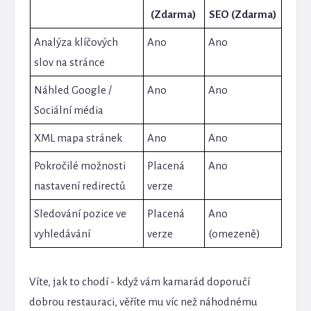
(Zdarma)
SEO (Zdarma)
Analýza klíčových
Ano
Ano
slov na stránce
Náhled Google /
Ano
Ano
Sociální média
XML mapa stránek
Ano
Ano
Pokročilé možnosti
Placená
Ano
nastavení redirectů
verze
Sledování pozice ve
Placená
Ano
vyhledávání
verze
(omezeně)
Víte, jak to chodí - když vám kamarád doporučí
dobrou restauraci, věříte mu víc než náhodnému