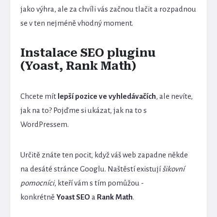
jako výhra, ale za chvíli vás začnou tlačit a rozpadnou
se v ten nejméně vhodný moment.
Instalace SEO pluginu
(Yoast, Rank Math)
Chcete mít
lepší pozice ve vyhledávačích
, ale nevíte,
jak na to? Pojďme si ukázat, jak na to s
WordPressem.
Určitě znáte ten pocit, když váš web zapadne někde
na desáté stránce Googlu. Naštěstí existují
šikovní
pomocníci
, kteří vám s tím pomůžou -
konkrétně
Yoast SEO
a
Rank Math
.