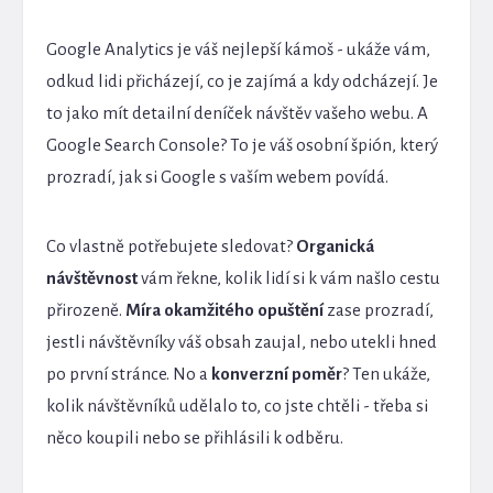
Google Analytics je váš nejlepší kámoš - ukáže vám,
odkud lidi přicházejí, co je zajímá a kdy odcházejí. Je
to jako mít detailní deníček návštěv vašeho webu. A
Google Search Console? To je váš osobní špión, který
prozradí, jak si Google s vaším webem povídá.
Co vlastně potřebujete sledovat?
Organická
návštěvnost
vám řekne, kolik lidí si k vám našlo cestu
přirozeně.
Míra okamžitého opuštění
zase prozradí,
jestli návštěvníky váš obsah zaujal, nebo utekli hned
po první stránce. No a
konverzní poměr
? Ten ukáže,
kolik návštěvníků udělalo to, co jste chtěli - třeba si
něco koupili nebo se přihlásili k odběru.