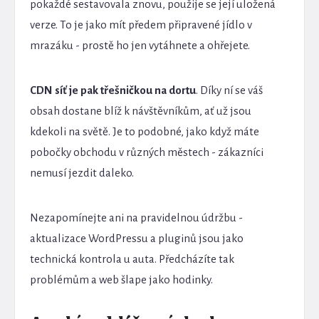
pokaždé sestavovala znovu, použije se její uložená
verze. To je jako mít předem připravené jídlo v
mrazáku - prostě ho jen vytáhnete a ohřejete.
CDN síť je pak třešničkou na dortu
. Díky ní se váš
obsah dostane blíž k návštěvníkům, ať už jsou
kdekoli na světě. Je to podobné, jako když máte
pobočky obchodu v různých městech - zákazníci
nemusí jezdit daleko.
Nezapomínejte ani na pravidelnou údržbu -
aktualizace WordPressu a pluginů jsou jako
technická kontrola u auta. Předcházíte tak
problémům a web šlape jako hodinky.