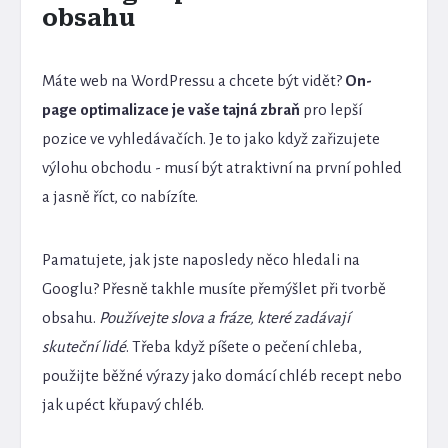
obsahu
Máte web na WordPressu a chcete být vidět?
On-
page optimalizace je vaše tajná zbraň
pro lepší
pozice ve vyhledávačích. Je to jako když zařizujete
výlohu obchodu - musí být atraktivní na první pohled
a jasně říct, co nabízíte.
Pamatujete, jak jste naposledy něco hledali na
Googlu? Přesně takhle musíte přemýšlet při tvorbě
obsahu.
Používejte slova a fráze, které zadávají
skuteční lidé
. Třeba když píšete o pečení chleba,
použijte běžné výrazy jako domácí chléb recept nebo
jak upéct křupavý chléb.