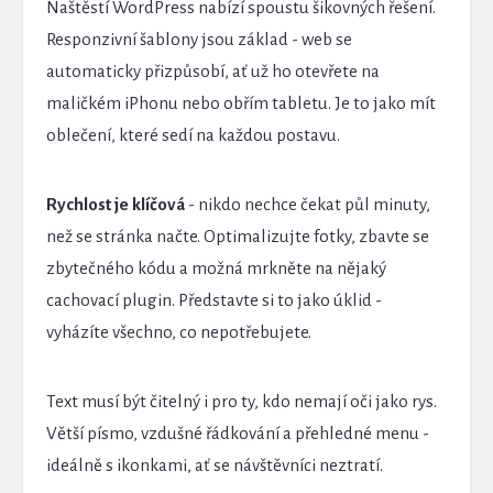
Naštěstí WordPress nabízí spoustu šikovných řešení.
Responzivní šablony jsou základ - web se
automaticky přizpůsobí, ať už ho otevřete na
maličkém iPhonu nebo obřím tabletu. Je to jako mít
oblečení, které sedí na každou postavu.
Rychlost je klíčová
- nikdo nechce čekat půl minuty,
než se stránka načte. Optimalizujte fotky, zbavte se
zbytečného kódu a možná mrkněte na nějaký
cachovací plugin. Představte si to jako úklid -
vyházíte všechno, co nepotřebujete.
Text musí být čitelný i pro ty, kdo nemají oči jako rys.
Větší písmo, vzdušné řádkování a přehledné menu -
ideálně s ikonkami, ať se návštěvníci neztratí.