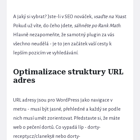
A jaký si vybrat? Jste-li v SEO nováček,
vsaďte na Yoast
.
Pokud už víte, do čeho jdete,
sáhněte po Rank Math
.
Hlavně nezapomeňte, že samotný plugin za vás
všechno neudělá - je to jen začátek vaší cesty k
lepším pozicím ve vyhledávání.
Optimalizace struktury URL
adres
URL adresy jsou pro WordPress jako navigace v
metru - musí být jasné, přehledné a každý se podle
nich musí umět zorientovat. Představte si, že máte
web o pečení dortů. Co vypadá líp - dorty-
recepty.cz/clanek58 nebo dorty-