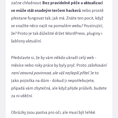
začne chřadnout.
Bez pravidelné péče a aktualizací
se může stát snadným terčem hackerů
nebo prostě
přestane fungovat tak, jak má. Znáte ten pocit, když
se snažíte něco najít na pomalém webu? Frustrující,
že? Proto je tak důležité držet WordPress, pluginy i
šablony aktuální.
Představte si, že by vám někdo ukradl celý web -
měsíce nebo roky práce by byly pryč. Proto
zálohování
není otravná povinnost, ale váš nejlepší přítel
. Je to
jako pojistka na dům - dokud ji nepotřebujete,
připadá vám zbytečná, ale když přijde průšvih, budete
za ni vděční.
Obrázky jsou pastva pro oči, ale musí být lehké.