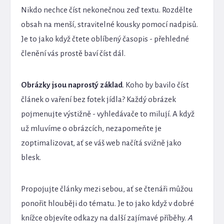
Nikdo nechce číst nekonečnou zeď textu. Rozdělte
obsah na menší, stravitelné kousky pomocí nadpisů.
Je to jako když čtete oblíbený časopis - přehledné
členění vás prostě baví číst dál.
Obrázky jsou naprostý základ
. Koho by bavilo číst
článek o vaření bez fotek jídla? Každý obrázek
pojmenujte výstižně - vyhledávače to milují. A když
už mluvíme o obrázcích, nezapomeňte je
zoptimalizovat, ať se váš web načítá svižně jako
blesk.
Propojujte články mezi sebou, ať se čtenáři můžou
ponořit hlouběji do tématu. Je to jako když v dobré
knížce objevíte odkazy na další zajímavé příběhy.
A