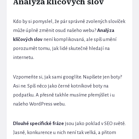
Analýza klíčových slov
Kdo by si pomyslel, že pár správně zvolených slovíček
může úplně změnit osud našeho webu?
Analýza
klíčových slov
není komplikovaná, ale spíš umění
porozumět tomu, jak lidé skutečně hledají na
internetu.
Vzpomeňte si, jak sami googlíte. Napíšete jen boty?
Asi ne. Spíš něco jako černé kotníkové boty na
podpatku. A přesně takhle musíme přemýšlet i u
našeho WordPress webu.
Dlouhé specifické fráze
jsou jako poklad v SEO světě.
Jasně, konkurence u nich není tak velká, a přitom