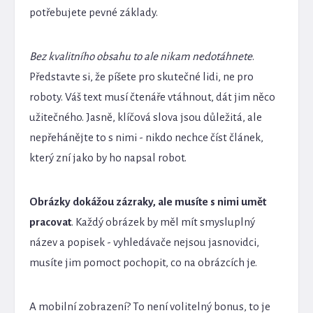
potřebujete pevné základy.
Bez kvalitního obsahu to ale nikam nedotáhnete
.
Představte si, že píšete pro skutečné lidi, ne pro
roboty. Váš text musí čtenáře vtáhnout, dát jim něco
užitečného. Jasně, klíčová slova jsou důležitá, ale
nepřehánějte to s nimi - nikdo nechce číst článek,
který zní jako by ho napsal robot.
Obrázky dokážou zázraky, ale musíte s nimi umět
pracovat
. Každý obrázek by měl mít smysluplný
název a popisek - vyhledávače nejsou jasnovidci,
musíte jim pomoct pochopit, co na obrázcích je.
A mobilní zobrazení? To není volitelný bonus, to je