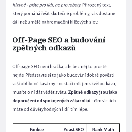
hlavně - pište pro lidi, ne pro roboty
. Přirozený text,
který pomáhá řešit skutečné problémy, vás dostane
dál než umělé nahromadění klíčových slov.
Off-Page SEO a budování
zpětných odkazů
Off-page SEO není hračka, ale bez něj to prostě
nejde. Představte si to jako budování dobré pověsti
vaší oblíbené kavárny - nestačí mít jen skvělou kávu,
musíte o ní dát vědět světu.
Zpětné odkazy jsou jako
doporučení od spokojených zákazníků
- čím víc jich
máte od důvěryhodných lidí, tím lépe.
Funkce
Yoast SEO
Rank Math