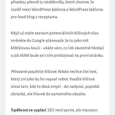
přivedou přesně ty návštěvníky, které chceme. Je
rozdíl mezi WordPress šablona a WordPress šablona
pro food blog s receptama.
Když už máte seznam potenciálních klíčových slov,
mrkněte do Google plánovače. Je to jako mít
křišťálovou kouli - ukáže vám, co lidi skutečně hledají
a jak těžké bude se s tím probojovat na první stránku.
Přirozené použití
je klíčové. Nikdo nechce číst text,
který zní jako by ho napsal robot. Vsaďte klíčová
slova tam, kde to dává smysl - do nadpisů, popisků
obrázků, ale hlavně do samotného obsahu.
Trpělivost se vyplácí
. SEO není sprint, ale maraton.