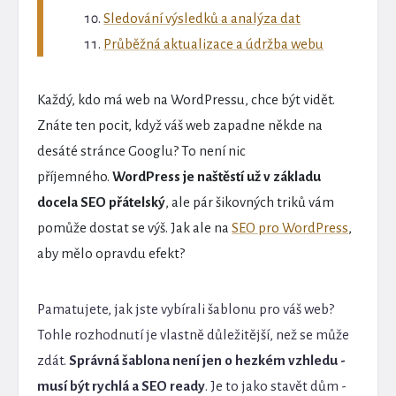
Sledování výsledků a analýza dat
Průběžná aktualizace a údržba webu
Každý, kdo má web na WordPressu, chce být vidět.
Znáte ten pocit, když váš web zapadne někde na
desáté stránce Googlu? To není nic
příjemného.
WordPress je naštěstí už v základu
docela SEO přátelský
, ale pár šikovných triků vám
pomůže dostat se výš. Jak ale na
SEO pro WordPress
,
aby mělo opravdu efekt?
Pamatujete, jak jste vybírali šablonu pro váš web?
Tohle rozhodnutí je vlastně důležitější, než se může
zdát.
Správná šablona není jen o hezkém vzhledu -
musí být rychlá a SEO ready
. Je to jako stavět dům -