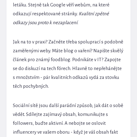
letáku. Stejně tak Google věří webům, na které
odkazují respektované stránky.
Kvalitní zpětné
odkazy jsou proto k nezaplacení
.
Jak na to v praxi? Začněte třeba spoluprací s podobně
zaměřenými weby. Máte blog o vaření? Napište skvělý
článek pro známý foodblog. Podnikáte v IT? Zapojte
se do diskuzí na tech fórech. Hlavně to nepřehánějte
s množstvím - pár kvalitních odkazů vydá za stovku
těch pochybných.
Sociální sítě jsou další parádní způsob, jak dát o sobě
vědět. Sdílejte zajímavý obsah, komunikujte s
followers, buďte aktivní. A nebojte se oslovit
influencery ve vašem oboru - když je váš obsah fakt