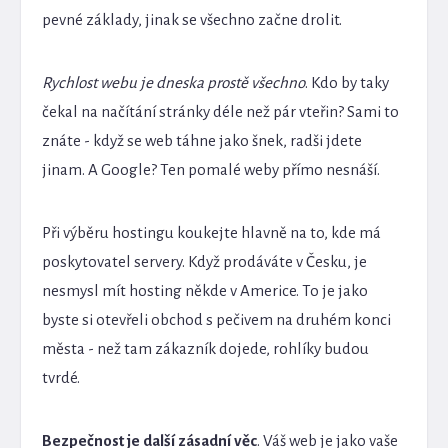
pevné základy, jinak se všechno začne drolit.
Rychlost webu je dneska prostě všechno
. Kdo by taky
čekal na načítání stránky déle než pár vteřin? Sami to
znáte - když se web táhne jako šnek, radši jdete
jinam. A Google? Ten pomalé weby přímo nesnáší.
Při výběru hostingu koukejte hlavně na to, kde má
poskytovatel servery. Když prodáváte v Česku, je
nesmysl mít hosting někde v Americe. To je jako
byste si otevřeli obchod s pečivem na druhém konci
města - než tam zákazník dojede, rohlíky budou
tvrdé.
Bezpečnost je další zásadní věc
. Váš web je jako vaše