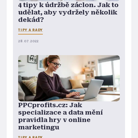
4 tipy k údržbě záclon. Jak to
udělat, aby vydržely několik
dekád?
TIPY A RADY
28. 07. 2022
PPCprofits.cz: Jak
specializace a data mění
pravidla hry v online
marketingu
TIPY A RADY