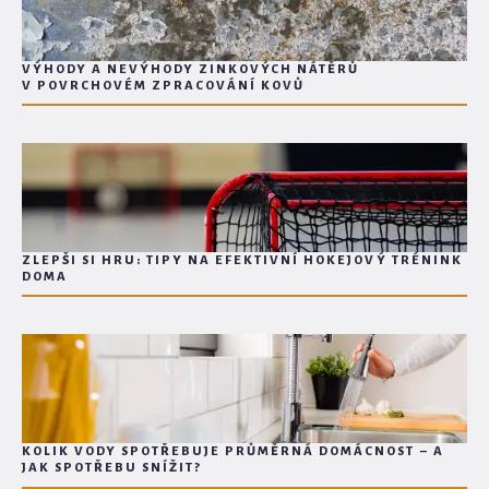
VÝHODY A NEVÝHODY ZINKOVÝCH NÁTĚRŮ
V POVRCHOVÉM ZPRACOVÁNÍ KOVŮ
ZLEPŠI SI HRU: TIPY NA EFEKTIVNÍ HOKEJOVÝ TRÉNINK
DOMA
KOLIK VODY SPOTŘEBUJE PRŮMĚRNÁ DOMÁCNOST – A
JAK SPOTŘEBU SNÍŽIT?