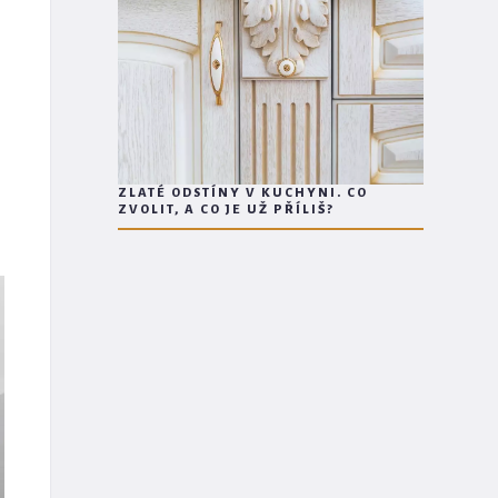
ZLATÉ ODSTÍNY V KUCHYNI. CO
ZVOLIT, A CO JE UŽ PŘÍLIŠ?