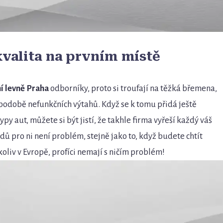
kvalita na prvním místě
í levně Praha
odborníky, proto si troufají na těžká břemena,
podobě nefunkčních výtahů. Když se k tomu přidá ještě
ypy aut, můžete si být jistí, že takhle firma vyřeší každý váš
ů pro ni není problém, stejně jako to, když budete chtít
liv v Evropě, profíci nemají s ničím problém!