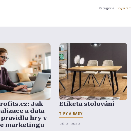
Kategorie:
Tipy a rad
ofits.cz: Jak
Etiketa stolování
alizace a data
TIPY A RADY
pravidla hry v
ne marketingu
06. 03. 2020