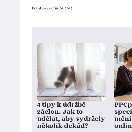
Publikováno: 09. 01. 2019
4 tipy k údržbě
PPCpr
záclon. Jak to
speci
udělat, aby vydržely
mění 
několik dekád?
onli