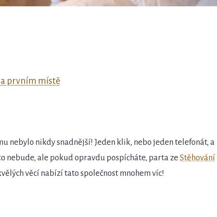
na prvním místě
u nebylo nikdy snadnější! Jeden klik, nebo jeden telefonát, a
r, to nebude, ale pokud opravdu pospícháte, parta ze
Stěhování
vělých věcí nabízí tato společnost mnohem víc!