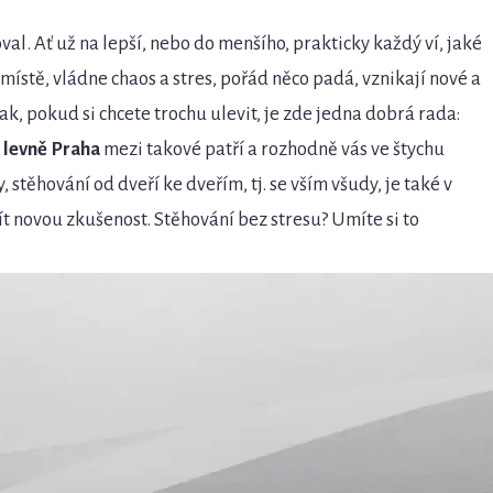
l. Ať už na lepší, nebo do menšího, prakticky každý ví, jaké
 místě, vládne chaos a stres, pořád něco padá, vznikají nové a
ak, pokud si chcete trochu ulevit, je zde jedna dobrá rada:
 levně Praha
mezi takové patří a rozhodně vás ve štychu
 stěhování od dveří ke dveřím, tj. se vším všudy, je také v
ít novou zkušenost. Stěhování bez stresu? Umíte si to