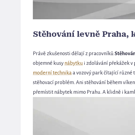
Stěhování levně Praha, 
Právě zkušenosti dělají z pracovníků
Stěhován
objemné kusy
nábytku
i zdolávání překážek v 
moderní technika
a vozový park čítající různé t
stěhovací problém. Ani stěhování během víkend
přemístit nábytek mimo Prahu. A klidně i kamko